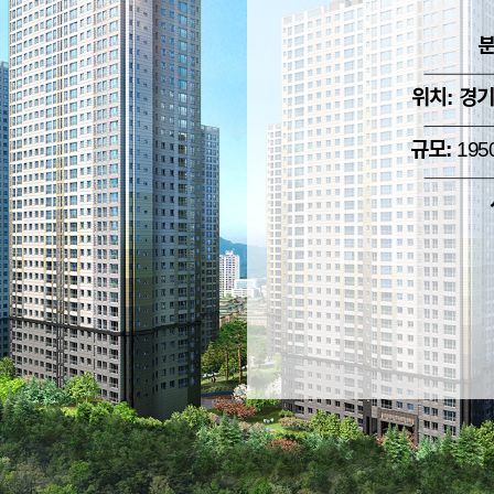
분
위치: 경기
규모:
195