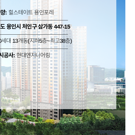
양:
힐스테이트 용인포레
도 용인시 처인구 삼가동 447-15
0세대 13개동(지하5층~최고38층)
시공사:
현대엔지니어링